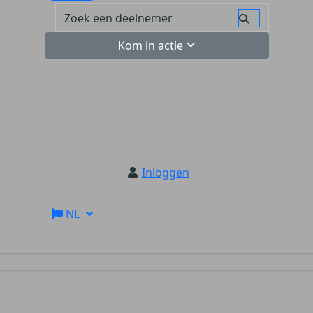
Kom in actie
Inloggen
NL