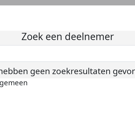
Zoek een deelnemer
hebben geen zoekresultaten gevo
lgemeen
ivacyverklaring
okie instellingen
gemene voorwaarden
er KWF Kankerbestrijding