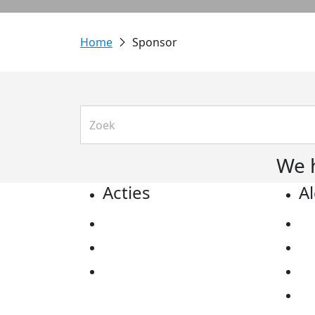
Sponsor
We 
Acties
A
Actiematerialen
Pr
Evenementen
Co
Kom in actie
Al
Ov