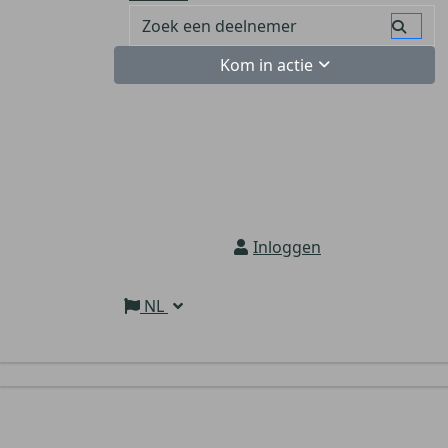
Kom in actie
Inloggen
NL