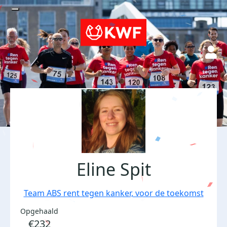
Eline Spit
Team ABS rent tegen kanker, voor de toekomst
Opgehaald
€232