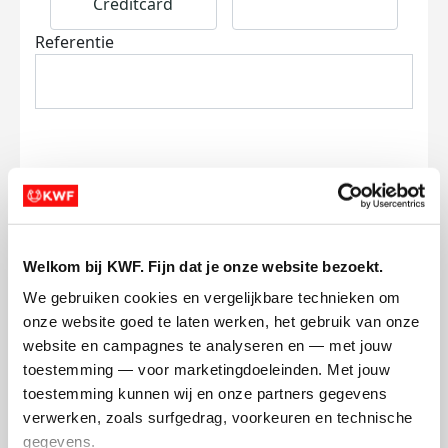
Creditcard
Referentie
Ik wil bijdragen aan de transactiekosten
en betaal €0.75 extra.
Welkom bij KWF. Fijn dat je onze website bezoekt.
Doneer nu
We gebruiken cookies en vergelijkbare technieken om 
onze website goed te laten werken, het gebruik van onze 
website en campagnes te analyseren en — met jouw 
toestemming — voor marketingdoeleinden. Met jouw 
toestemming kunnen wij en onze partners gegevens 
Opgehaald
verwerken, zoals surfgedrag, voorkeuren en technische 
€232
gegevens.