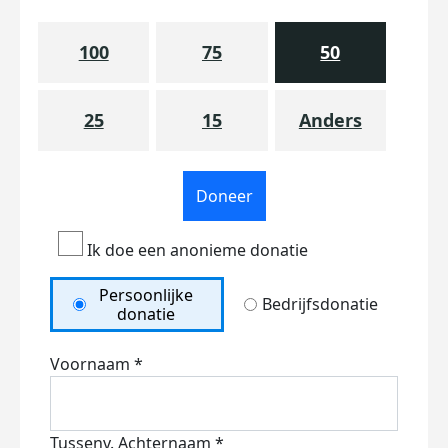
100
75
50
25
15
Anders
Doneer
Ik doe een anonieme donatie
Persoonlijke
Bedrijfsdonatie
donatie
Voornaam *
Tussenv.
Achternaam *