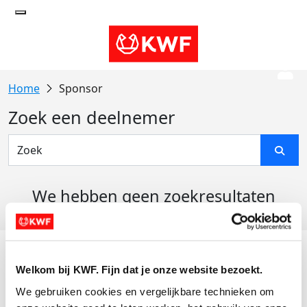
Sponsor
Zoek een deelnemer
We hebben geen zoekresultaten
gevonden
Acties
Welkom bij KWF. Fijn dat je onze website bezoekt.
Actiematerialen
We gebruiken cookies en vergelijkbare technieken om 
Evenementen