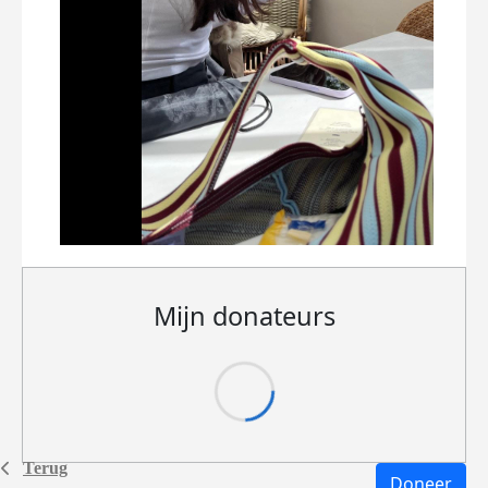
Mijn donateurs
Terug
Doneer