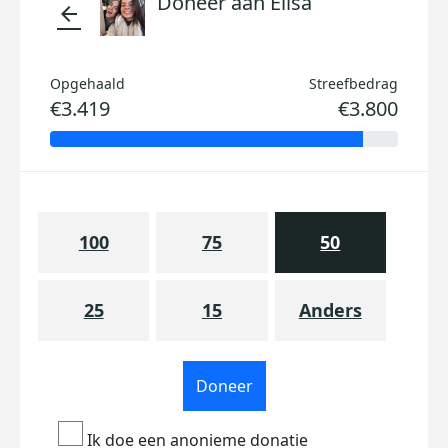
Doneer aan Elisa
arrow_back
Opgehaald
Streefbedrag
€3.419
€3.800
100
75
50
25
15
Anders
Doneer
Ik doe een anonieme donatie