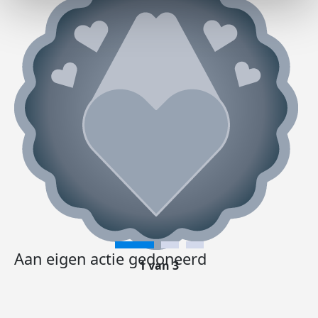
Aan eigen actie gedoneerd
1 van 3