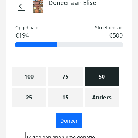
Doneer aan Elise
arrow_back
Opgehaald
Streefbedrag
€194
€500
100
75
50
25
15
Anders
Doneer
Ik doe een anonieme donatie