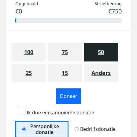
Opgehaald
Streefbedrag
€0
€750
100
75
50
25
15
Anders
Doneer
Ik doe een anonieme donatie
Persoonlijke
Bedrijfsdonatie
donatie