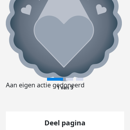
Aan eigen actie gedoneerd
1 van 3
Deel pagina