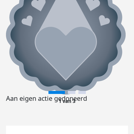
Aan eigen actie gedoneerd
1 van 3