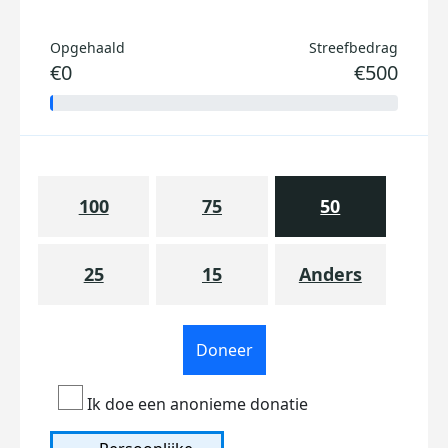
Opgehaald
Streefbedrag
€0
€500
100
75
50
25
15
Anders
Doneer
Ik doe een anonieme donatie