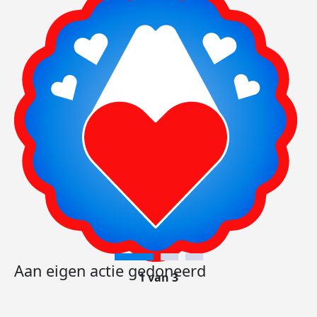
Aan eigen actie gedoneerd
1 van 3