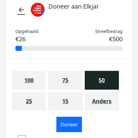
Doneer aan Elkjar
arrow_back
Opgehaald
Streefbedrag
€26
€500
100
75
50
25
15
Anders
Doneer