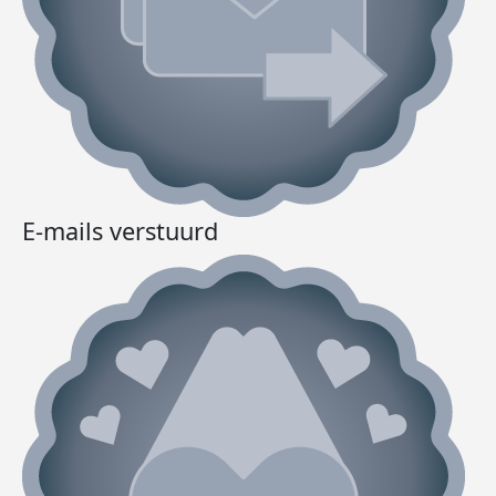
E-mails verstuurd