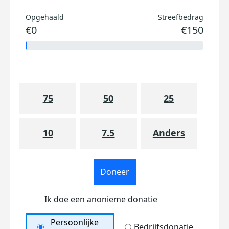
Opgehaald
Streefbedrag
€0
€150
75
50
25
10
7.5
Anders
Doneer
Ik doe een anonieme donatie
Persoonlijke
Bedrijfsdonatie