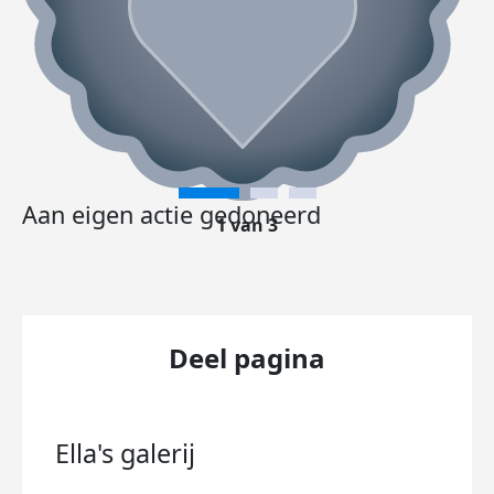
Aan eigen actie gedoneerd
1 van 3
Deel pagina
Ella's
galerij