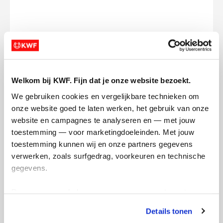
Opgehaald
Streefbedrag
€0
€150
Welkom bij KWF. Fijn dat je onze website bezoekt.
Doneer
We gebruiken cookies en vergelijkbare technieken om 
onze website goed te laten werken, het gebruik van onze 
Ella's badges
website en campagnes te analyseren en — met jouw 
toestemming — voor marketingdoeleinden. Met jouw 
toestemming kunnen wij en onze partners gegevens 
verwerken, zoals surfgedrag, voorkeuren en technische 
gegevens.
Deze gegevens helpen ons om campagnes te meten, 
prestaties te verbeteren en relevante KWF-content te 
Details tonen
tonen. Je kunt je toestemming op elk moment wijzigen of 