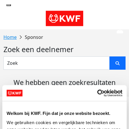
Sponsor
Zoek een deelnemer
We hebben geen zoekresultaten
gevonden
Acties
Welkom bij KWF. Fijn dat je onze website bezoekt.
Actiematerialen
We gebruiken cookies en vergelijkbare technieken om 
Evenementen