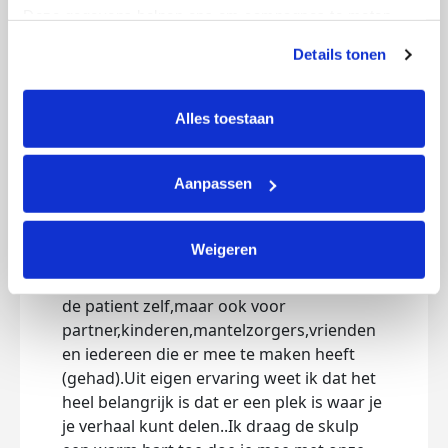
Deze gegevens helpen ons om campagnes te meten, 
prestaties te verbeteren en relevante KWF-content te 
Details tonen
tonen. Je kunt je toestemming op elk moment wijzigen of 
Help mee! 💪
intrekken via Cookie instellingen onderaan de pagina. De 
lijst met cookies is te vinden in het tabblad “details”.
Alles toestaan
zondag 15 november 2020
Sinds september 2020 ben ik als
Aanpassen
gastvrouw betrokken bij de skulp in
Sneek. Met een enthousiast team zijn we
bezig om ons inloophuis open te stellen
Weigeren
voor mensen en hun naasten die
getroffen zijn door kanker.Niet alleen voor
de patient zelf,maar ook voor
partner,kinderen,mantelzorgers,vrienden
en iedereen die er mee te maken heeft
(gehad).Uit eigen ervaring weet ik dat het
heel belangrijk is dat er een plek is waar je
je verhaal kunt delen..Ik draag de skulp