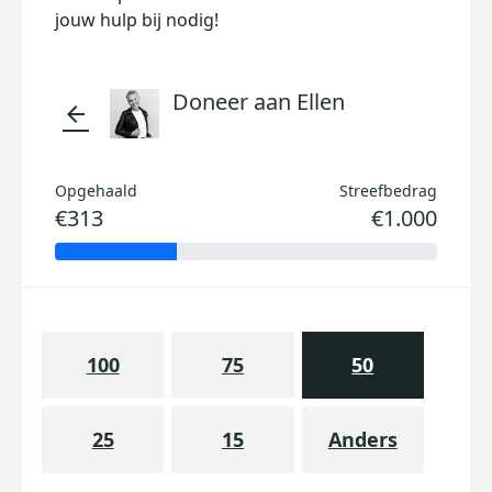
jouw hulp bij nodig!
Doneer aan Ellen
arrow_back
Opgehaald
Streefbedrag
€313
€1.000
100
75
50
25
15
Anders