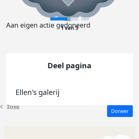
Aan eigen actie gedoneerd
1 van 3
Deel pagina
Ellen's
galerij
Terug
Doneer