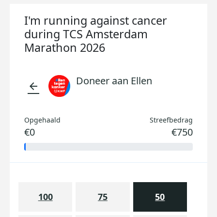
I'm running against cancer
during TCS Amsterdam
Marathon 2026
Doneer aan Ellen
arrow_back
Opgehaald
Streefbedrag
€0
€750
100
75
50