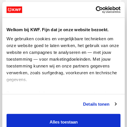
Ellen's badges
Welkom bij KWF. Fijn dat je onze website bezoekt.
We gebruiken cookies en vergelijkbare technieken om 
onze website goed te laten werken, het gebruik van onze 
website en campagnes te analyseren en — met jouw 
toestemming — voor marketingdoeleinden. Met jouw 
toestemming kunnen wij en onze partners gegevens 
verwerken, zoals surfgedrag, voorkeuren en technische 
gegevens.
Deze gegevens helpen ons om campagnes te meten, 
prestaties te verbeteren en relevante KWF-content te 
Details tonen
tonen. Je kunt je toestemming op elk moment wijzigen of 
intrekken via Cookie instellingen onderaan de pagina. De 
lijst met cookies is te vinden in het tabblad “details”.
Alles toestaan