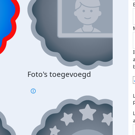
Foto's toegevoegd
€500
verd