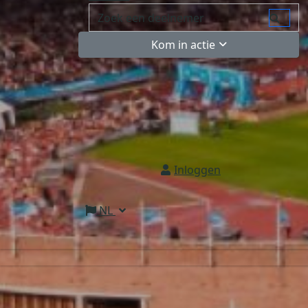
Kom in actie
Inloggen
NL