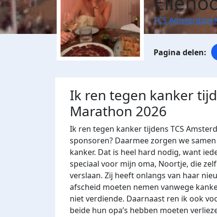
Elleno
TCS Amsterdam 
Ik ren tegen kanker ti
Marathon 2026
Ik ren tegen kanker tijdens TCS Amsterd
sponsoren? Daarmee zorgen we samen m
kanker. Dat is heel hard nodig, want ied
speciaal voor mijn oma, Noortje, die z
verslaan. Zij heeft onlangs van haar nieuw
afscheid moeten nemen vanwege kanker. 
niet verdiende. Daarnaast ren ik ook vo
beide hun opa’s hebben moeten verliezen