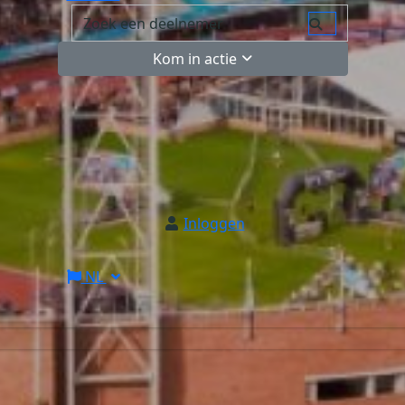
Kom in actie
Inloggen
NL