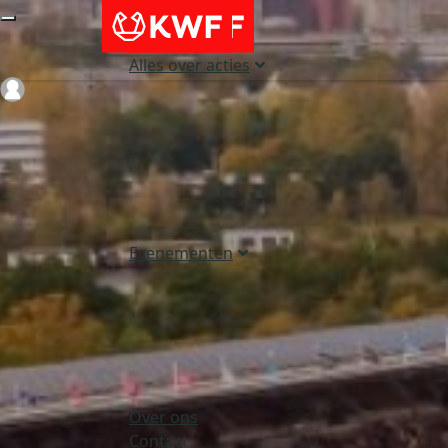
Alles over acties
Login
Evenementen
Over ons
Contact