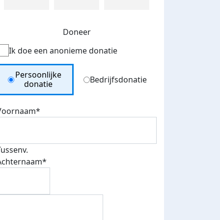
Doneer
Ik doe een anonieme donatie
Donation Type
Persoonlijke
Bedrijfsdonatie
donatie
Voornaam*
Tussenv.
Achternaam*