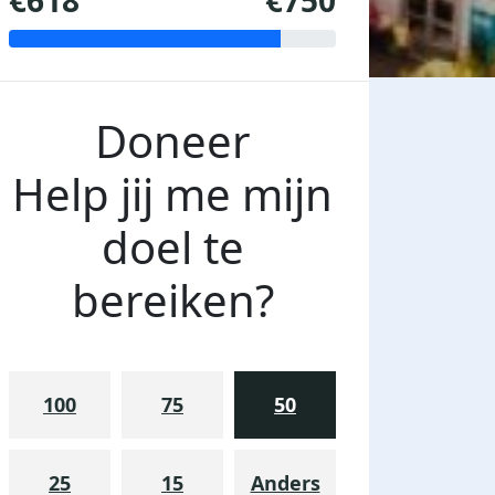
€618
€750
Doneer
Help jij me mijn
doel te
bereiken?
100
75
50
25
15
Anders