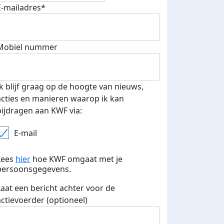
E-mailadres*
Mobiel nummer
Ik blijf graag op de hoogte van nieuws,
acties en manieren waarop ik kan
bijdragen aan KWF via:
 euro opgehaald: t-shirt
E-mails verstuurd
E-mail
iend
Lees
hier
hoe KWF omgaat met je
persoonsgegevens.
Laat een bericht achter voor de
actievoerder (optioneel)