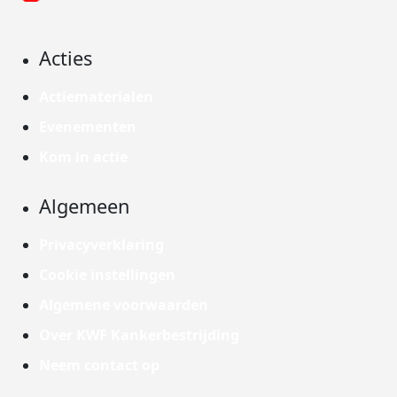
Acties
Actiematerialen
Evenementen
Kom in actie
Algemeen
Privacyverklaring
Cookie instellingen
Algemene voorwaarden
Over KWF Kankerbestrijding
Neem contact op