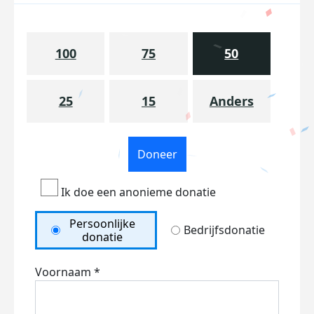
100
75
50
25
15
Anders
Doneer
Ik doe een anonieme donatie
Persoonlijke
Bedrijfsdonatie
donatie
Voornaam *