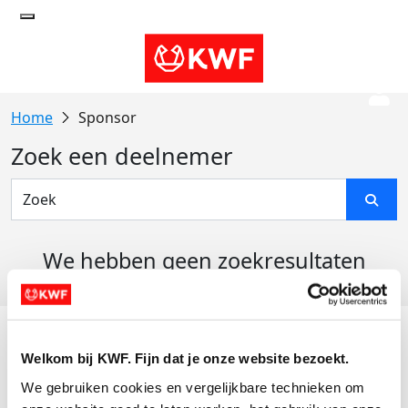
Sponsor
Zoek een deelnemer
We hebben geen zoekresultaten
gevonden
Acties
Welkom bij KWF. Fijn dat je onze website bezoekt.
Actiematerialen
We gebruiken cookies en vergelijkbare technieken om 
Evenementen