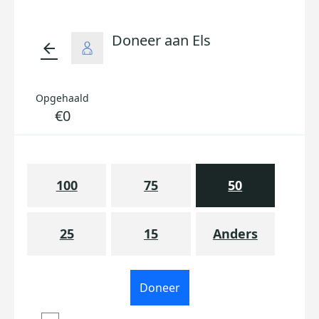
Doneer aan Els
arrow_back
Opgehaald
€0
100
75
50
25
15
Anders
Doneer