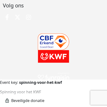
Volg ons
Event key:
spinning-voor-het-kwf
Spinning voor het KWF
spinning-voor-het-kwf