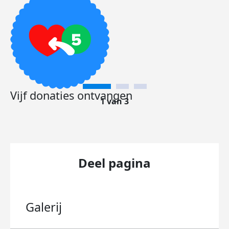
Vijf donaties ontvangen
1 van 3
Deel pagina
Galerij