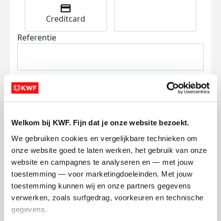
Creditcard
Referentie
Welkom bij KWF. Fijn dat je onze website bezoekt.
Ik wil bijdragen aan de transactiekosten
We gebruiken cookies en vergelijkbare technieken om 
en betaal €0.75 extra.
onze website goed te laten werken, het gebruik van onze 
Doneer nu
website en campagnes te analyseren en — met jouw 
toestemming — voor marketingdoeleinden. Met jouw 
toestemming kunnen wij en onze partners gegevens 
verwerken, zoals surfgedrag, voorkeuren en technische 
gegevens.