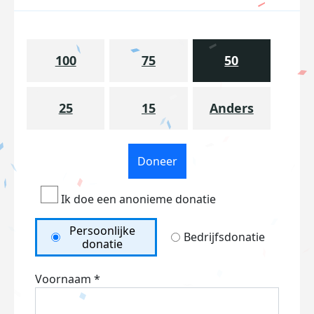
100
75
50
25
15
Anders
Doneer
Ik doe een anonieme donatie
Persoonlijke
Bedrijfsdonatie
donatie
Voornaam *