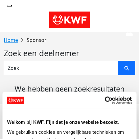
Sponsor
Zoek een deelnemer
We hebben geen zoekresultaten
gevonden
Acties
Welkom bij KWF. Fijn dat je onze website bezoekt.
Actiematerialen
We gebruiken cookies en vergelijkbare technieken om 
Evenementen