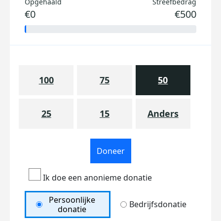
Opgehaald
Streefbedrag
€0
€500
100
75
50
25
15
Anders
Doneer
Ik doe een anonieme donatie
Persoonlijke
Bedrijfsdonatie
donatie