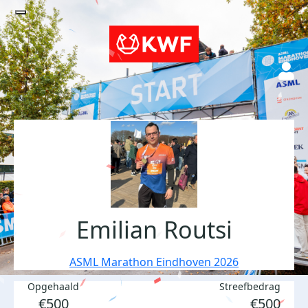
Emilian Routsi
ASML Marathon Eindhoven 2026
Opgehaald
Streefbedrag
€500
€500