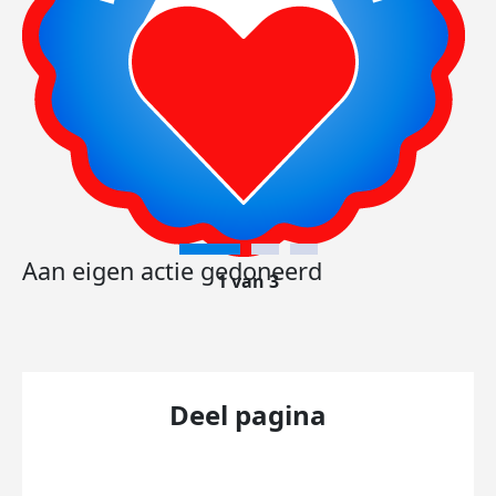
Aan eigen actie gedoneerd
1 van 3
Deel pagina