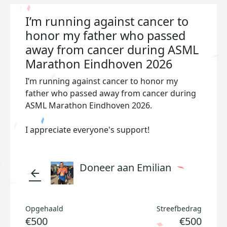
I’m running against cancer to
honor my father who passed
away from cancer during ASML
Marathon Eindhoven 2026
I’m running against cancer to honor my
father who passed away from cancer during
ASML Marathon Eindhoven 2026.
I appreciate everyone's support!
Doneer aan Emilian
arrow_back
Opgehaald
Streefbedrag
€500
€500