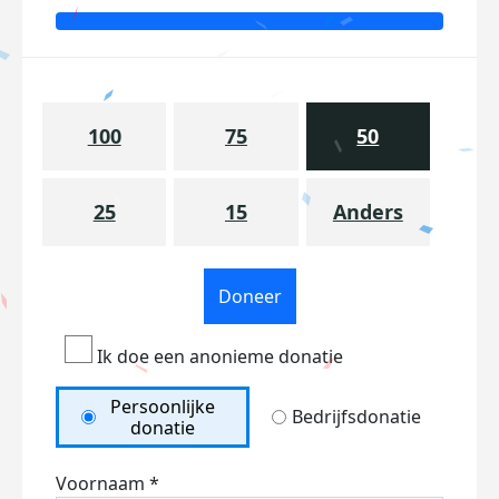
100
75
50
25
15
Anders
Doneer
Ik doe een anonieme donatie
Persoonlijke
Bedrijfsdonatie
donatie
Voornaam *