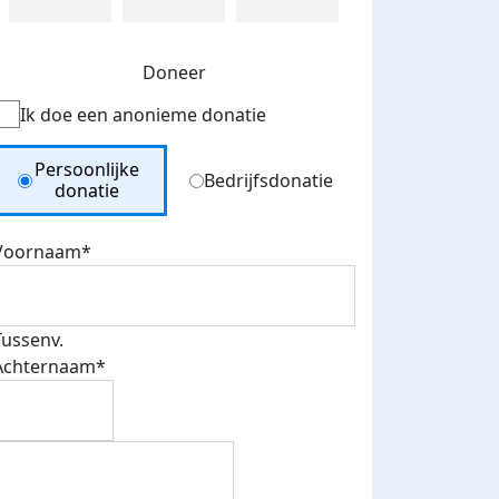
Doneer
Ik doe een anonieme donatie
Donation Type
Persoonlijke
Bedrijfsdonatie
donatie
Voornaam*
Tussenv.
Achternaam*