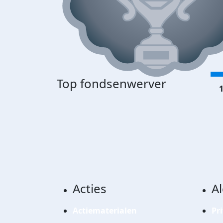
Top fondsenwerver
1
Acties
A
Actiematerialen
Pr