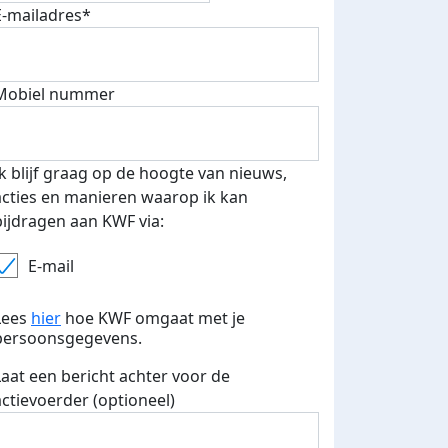
E-mailadres*
500 euro aan donaties ontvang
E-mails verstuurd
 speciale KWF t-shirt!
Mobiel nummer
Ik blijf graag op de hoogte van nieuws,
acties en manieren waarop ik kan
bijdragen aan KWF via:
E-mail
Lees
hier
hoe KWF omgaat met je
persoonsgegevens.
Laat een bericht achter voor de
actievoerder (optioneel)