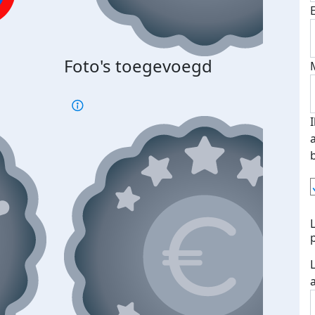
Bij 
Foto's toegevoegd
je je