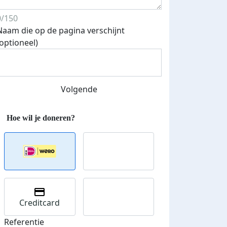
0/150
Naam die op de pagina verschijnt
(optioneel)
Streefbedrag verhoogd
Volgende
Creditcard
Referentie