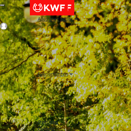
Alles over acties
Login
Evenementen
Over ons
Contact