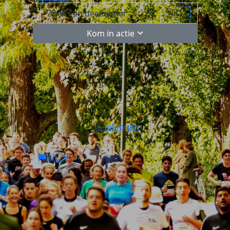
Kom in actie
Inloggen
NL