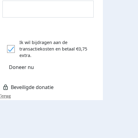
Ik wil bijdragen aan de
transactiekosten
en betaal €0,75
Donateurs bedankt
extra.
Doneer nu
Terug