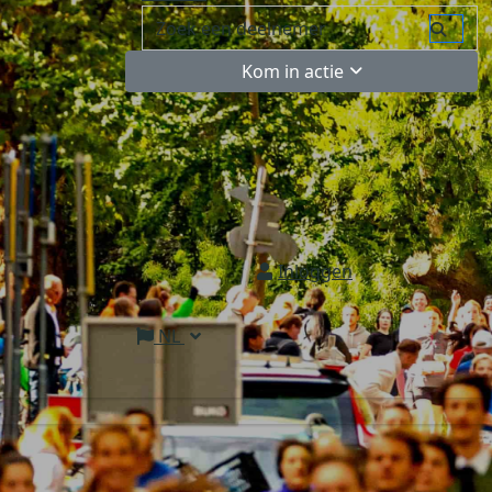
Kom in actie
Inloggen
NL