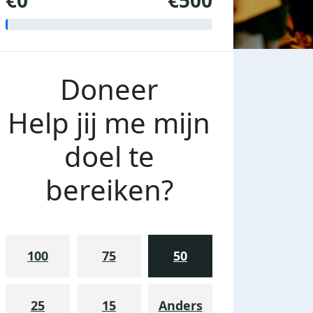
€0
€500
Doneer
Help jij me mijn
doel te
bereiken?
100
75
50
25
15
Anders