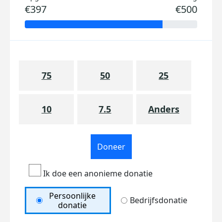
€397
€500
75
50
25
10
7.5
Anders
Doneer
Ik doe een anonieme donatie
Persoonlijke
Bedrijfsdonatie
donatie