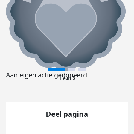
Aan eigen actie gedoneerd
1 van 3
Deel pagina