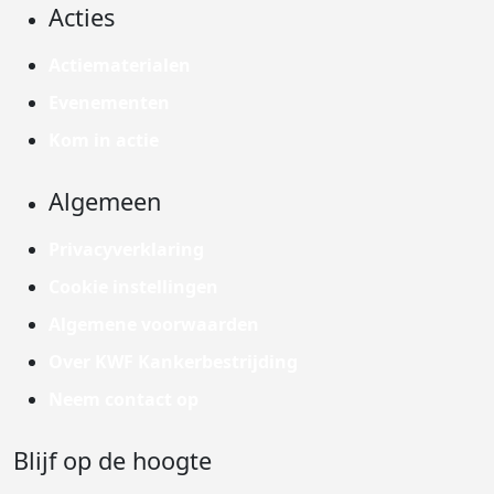
Acties
Actiematerialen
Evenementen
Kom in actie
Algemeen
Privacyverklaring
Cookie instellingen
Algemene voorwaarden
Over KWF Kankerbestrijding
Neem contact op
Blijf op de hoogte