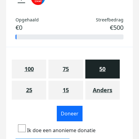
Opgehaald
Streefbedrag
€0
€500
100
75
50
25
15
Anders
Doneer
Ik doe een anonieme donatie