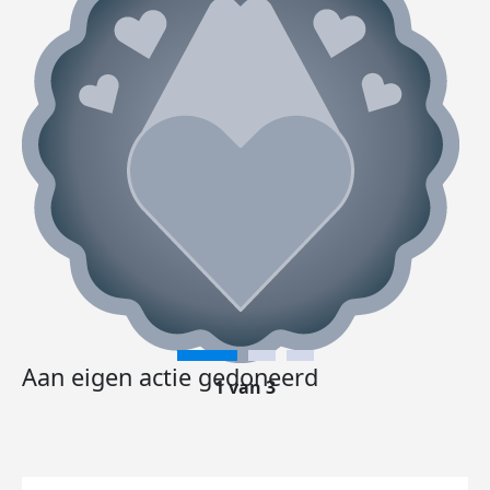
Aan eigen actie gedoneerd
1 van 3