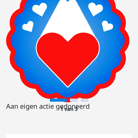
Aan eigen actie gedoneerd
1 van 3