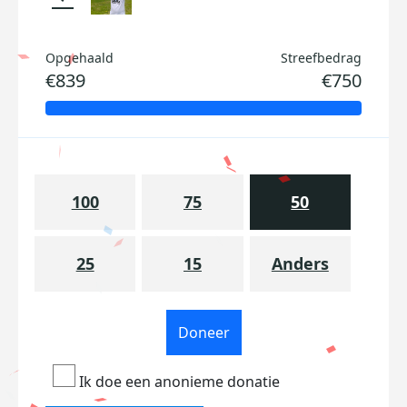
Opgehaald
Streefbedrag
€839
€750
100
75
50
25
15
Anders
Doneer
Ik doe een anonieme donatie