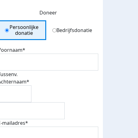
Doneer
Donation Type
Persoonlijke
Bedrijfsdonatie
donatie
Voornaam*
Tussenv.
Achternaam*
E-mailadres*