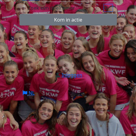
Kom in actie
Inloggen
NL