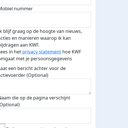
Mobiel nummer
Ik blijf graag op de hoogte van nieuws,
E-mails verstuurd
acties en manieren waarop ik kan
bijdragen aan KWF.
Lees in het
privacy statement
hoe KWF
omgaat met je persoonsgegevens
Laat een bericht achter voor de
actievoerder (Optional)
Naam die op de pagina verschijnt
(Optional)