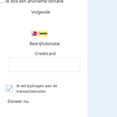
Ik doe een anonieme donatie
Volgende
Streefbedrag verhoogd
Bedrijfsdonatie
Creditcard
Referentie
Ik wil bijdragen aan de
transactiekosten
Doneer nu