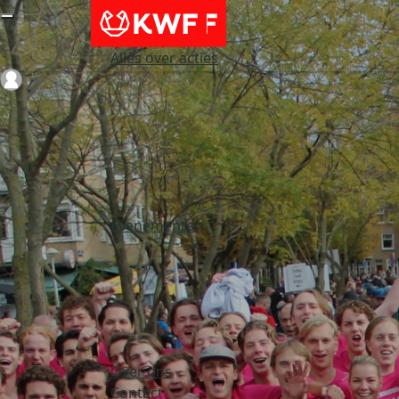
Alles over acties
Login
Evenementen
Over ons
Contact