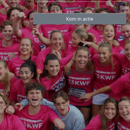
Kom in actie
Inloggen
NL