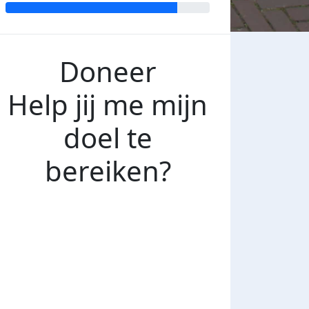
Doneer
Help jij me mijn
doel te
bereiken?
€100
€75
€50
€25
€15