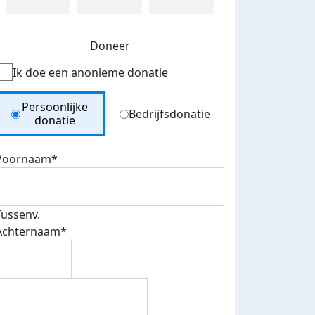
Doneer
Ik doe een anonieme donatie
Donation Type
Persoonlijke
Bedrijfsdonatie
donatie
Voornaam*
Tussenv.
Achternaam*