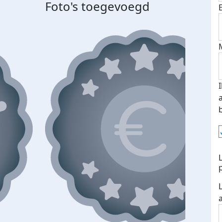
Foto's toegevoegd
Top 