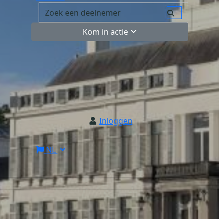
Kom in actie
Inloggen
NL