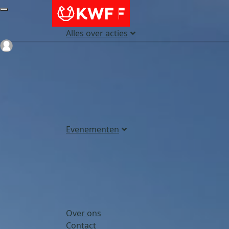
Alles over acties
Login
Evenementen
Over ons
Contact