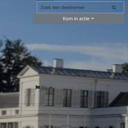
Kom in actie
Inloggen
NL