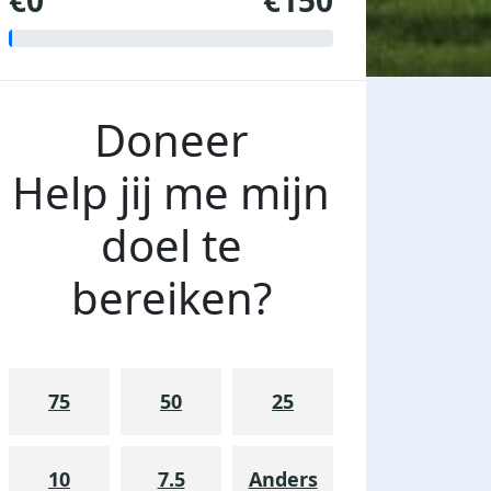
€0
€150
Doneer
Help jij me mijn
doel te
bereiken?
75
50
25
10
7.5
Anders