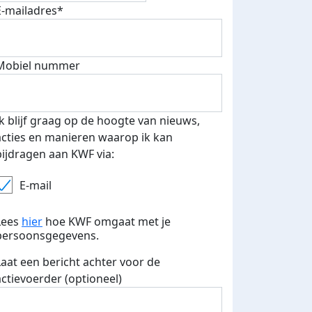
fondsenwerver
E-mails verstuurd
E-mailadres*
Mobiel nummer
Ik blijf graag op de hoogte van nieuws,
acties en manieren waarop ik kan
bijdragen aan KWF via:
E-mail
Lees
hier
hoe KWF omgaat met je
persoonsgegevens.
Laat een bericht achter voor de
actievoerder (optioneel)