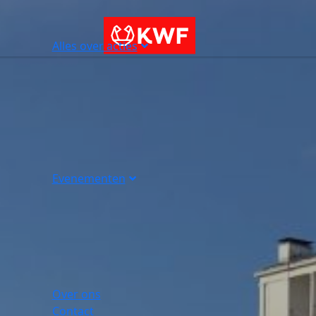
Alles over acties
Evenementen
Over ons
Contact