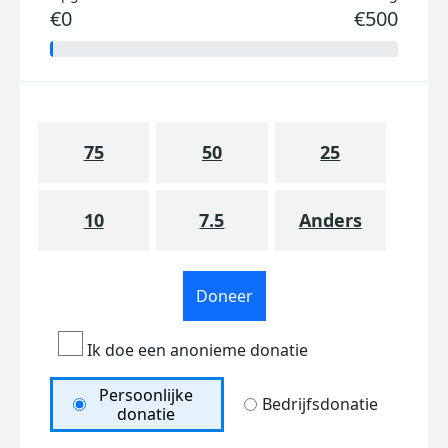
€0
€500
75
50
25
10
7.5
Anders
Doneer
Ik doe een anonieme donatie
Persoonlijke
Bedrijfsdonatie
donatie