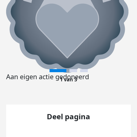
Aan eigen actie gedoneerd
1 van 3
Deel pagina