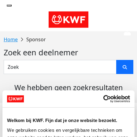
Sponsor
Zoek een deelnemer
We hebben geen zoekresultaten
gevonden
Acties
Welkom bij KWF. Fijn dat je onze website bezoekt.
Actiematerialen
We gebruiken cookies en vergelijkbare technieken om 
Evenementen