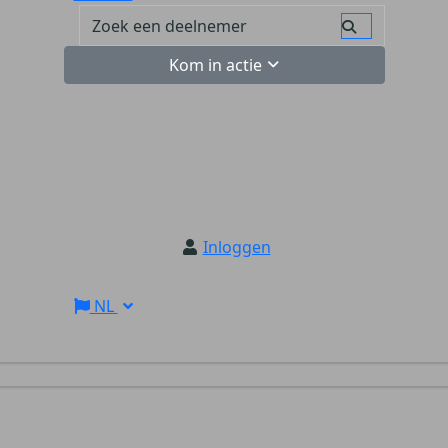
Kom in actie
Inloggen
NL