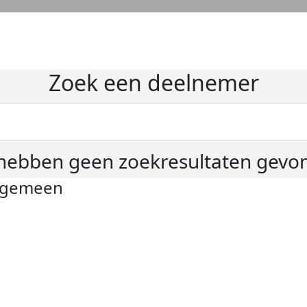
Zoek een deelnemer
hebben geen zoekresultaten gevo
lgemeen
ivacyverklaring
okie instellingen
gemene voorwaarden
er KWF Kankerbestrijding