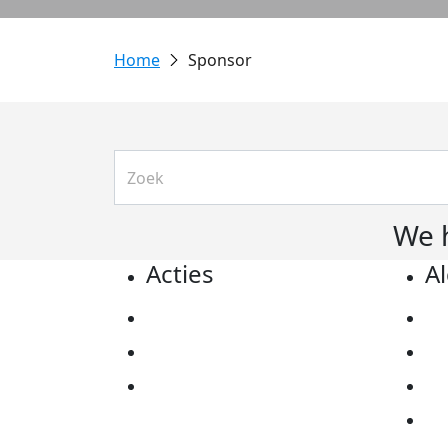
Sponsor
We 
Acties
A
Actiematerialen
Pr
Evenementen
Co
Kom in actie
Al
Ov