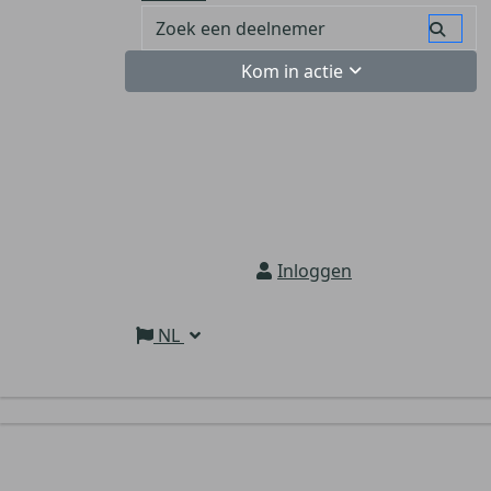
Kom in actie
Inloggen
NL