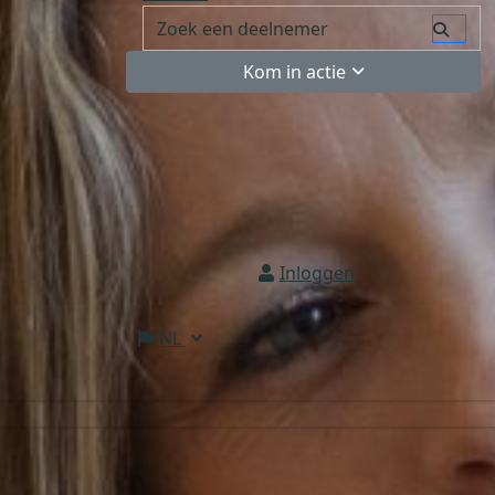
Kom in actie
Inloggen
NL