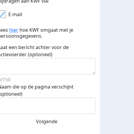
bijdragen aan KWF via:
E-mail
Lees
hier
hoe KWF omgaat met je
persoonsgegevens.
Laat een bericht achter voor de
actievoerder (optioneel)
0/150
Naam die op de pagina verschijnt
(optioneel)
Volgende