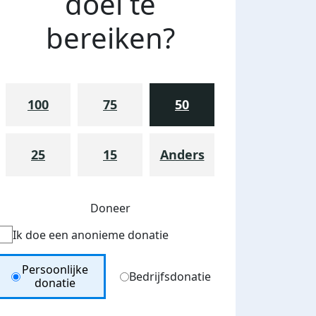
doel te
bereiken?
100
75
50
25
15
Anders
Doneer
Ik doe een anonieme donatie
Donation Type
Persoonlijke
Bedrijfsdonatie
donatie