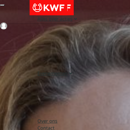
Alles over acties
Login
Evenementen
Over ons
Contact