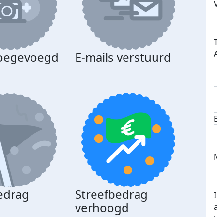
toegevoegd
E-mails verstuurd
edrag
Streefbedrag
d
verhoogd