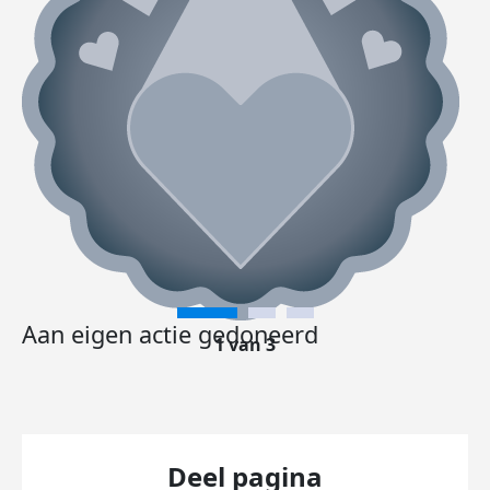
Aan eigen actie gedoneerd
1 van 3
Deel pagina