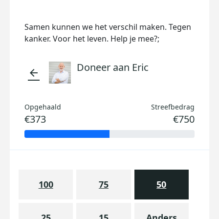
Samen kunnen we het verschil maken. Tegen
kanker. Voor het leven. Help je mee?;
Doneer aan Eric
arrow_back
Opgehaald
Streefbedrag
€373
€750
100
75
50
25
15
Anders