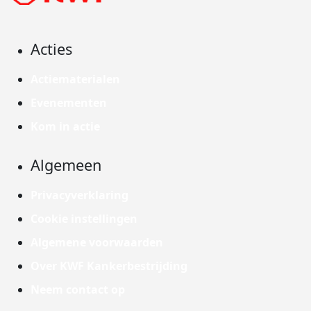
Acties
Actiematerialen
Evenementen
Kom in actie
Algemeen
Privacyverklaring
Cookie instellingen
Algemene voorwaarden
Over KWF Kankerbestrijding
Neem contact op