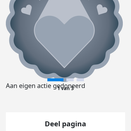
Aan eigen actie gedoneerd
1 van 3
Deel pagina