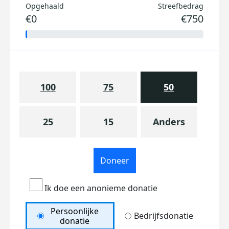
Opgehaald
Streefbedrag
€0
€750
100
75
50
25
15
Anders
Doneer
Ik doe een anonieme donatie
Persoonlijke
Bedrijfsdonatie
donatie