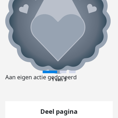
Aan eigen actie gedoneerd
1 van 3
Deel pagina