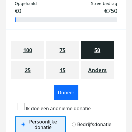
Opgehaald
Streefbedrag
€0
€750
100
75
50
25
15
Anders
Doneer
Ik doe een anonieme donatie
Persoonlijke
Bedrijfsdonatie
donatie