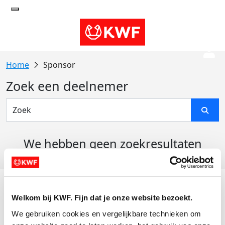
Sponsor
Zoek een deelnemer
We hebben geen zoekresultaten
gevonden
Acties
Welkom bij KWF. Fijn dat je onze website bezoekt.
Actiematerialen
We gebruiken cookies en vergelijkbare technieken om 
Evenementen