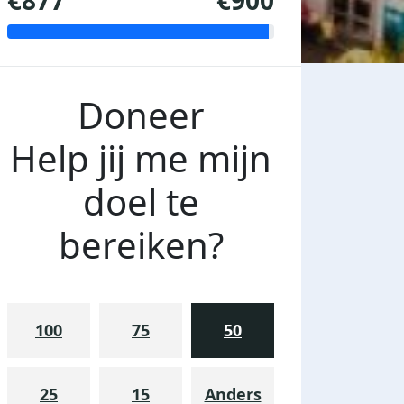
€877
€900
Doneer
Help jij me mijn
doel te
bereiken?
100
75
50
25
15
Anders