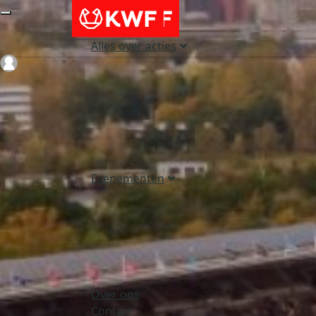
Alles over acties
Login
Evenementen
Over ons
Contact