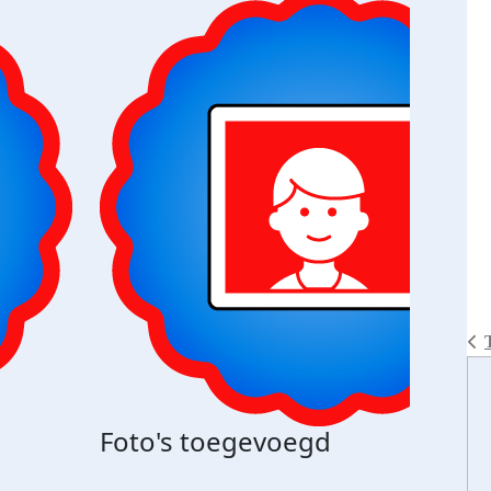
Foto's toegevoegd
€500
verd