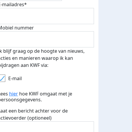
E-mailadres*
Mobiel nummer
Ik blijf graag op de hoogte van nieuws,
acties en manieren waarop ik kan
bijdragen aan KWF via:
E-mail
Lees
hier
hoe KWF omgaat met je
persoonsgegevens.
Laat een bericht achter voor de
actievoerder (optioneel)