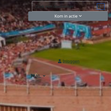
Kom in actie
Inloggen
NL