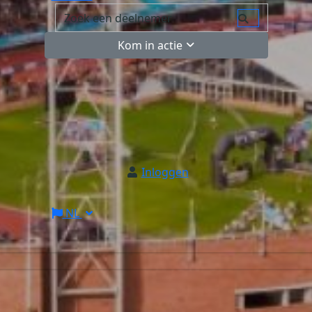
Kom in actie
Inloggen
NL