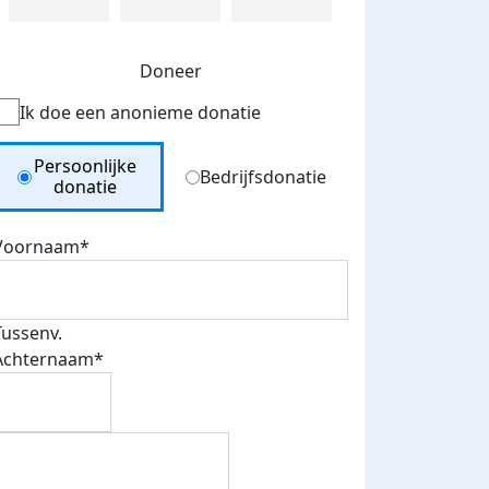
Doneer
Ik doe een anonieme donatie
Donation Type
Persoonlijke
Bedrijfsdonatie
donatie
Voornaam*
Tussenv.
Achternaam*