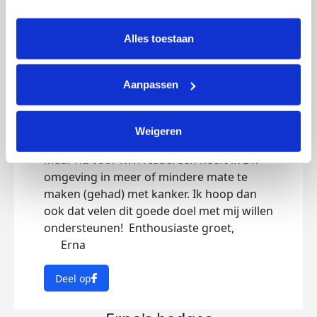
intrekken via Cookie instellingen onderaan de pagina. De 
lijst met cookies is te vinden in het tabblad “details”.
Alles toestaan
Ik doe mee!
woensdag 5 augustus 2020
Aanpassen
Ik volg het initiatief van Candida. Hoe mooi
is het om een goed doel te steunen met je
Weigeren
hobby! Vele km hebben wij al gelopen.
Maar nu voor KWF! Iedereen heeft in z’n
omgeving in meer of mindere mate te
maken (gehad) met kanker. Ik hoop dan
ook dat velen dit goede doel met mij willen
ondersteunen! Enthousiaste groet,
Erna
Deel op