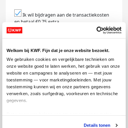
Ik wil bijdragen aan de transactiekosten
en betaal €0.75 extra.
Doneer nu
Welkom bij KWF. Fijn dat je onze website bezoekt.
We gebruiken cookies en vergelijkbare technieken om 
onze website goed te laten werken, het gebruik van onze 
Opgehaald
Streefbedrag
website en campagnes te analyseren en — met jouw 
€15
€500
toestemming — voor marketingdoeleinden. Met jouw 
toestemming kunnen wij en onze partners gegevens 
Doneer
Word lid van ons team
verwerken, zoals surfgedrag, voorkeuren en technische 
gegevens.
Mijn updates
Deze gegevens helpen ons om campagnes te meten, 
prestaties te verbeteren en relevante KWF-content te 
Details tonen
tonen. Je kunt je toestemming op elk moment wijzigen of 