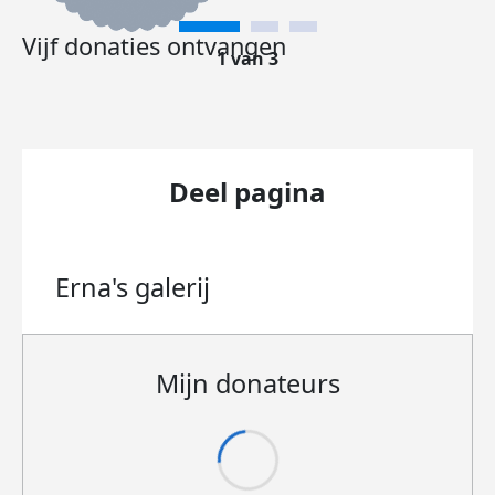
Vijf donaties ontvangen
1 van 3
Deel pagina
Erna's
galerij
Mijn donateurs