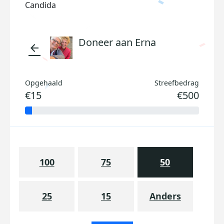
Candida
Doneer aan Erna
arrow_back
Opgehaald
Streefbedrag
€15
€500
100
75
50
25
15
Anders