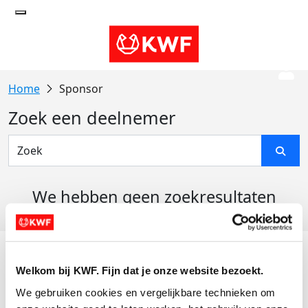
Sponsor
Zoek een deelnemer
We hebben geen zoekresultaten
gevonden
Acties
Welkom bij KWF. Fijn dat je onze website bezoekt.
Actiematerialen
We gebruiken cookies en vergelijkbare technieken om 
Evenementen