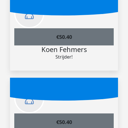
€
50.40
Koen Fehmers
Strijder!
€
50.40