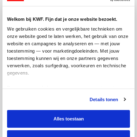
Welkom bij KWF. Fijn dat je onze website bezoekt.
We gebruiken cookies en vergelijkbare technieken om 
onze website goed te laten werken, het gebruik van onze 
website en campagnes te analyseren en — met jouw 
toestemming — voor marketingdoeleinden. Met jouw 
toestemming kunnen wij en onze partners gegevens 
€
100.40
verwerken, zoals surfgedrag, voorkeuren en technische 
gegevens.
Odette Buitendam
Deze gegevens helpen ons om campagnes te meten, 
prestaties te verbeteren en relevante KWF-content te 
Details tonen
tonen. Je kunt je toestemming op elk moment wijzigen of 
intrekken via Cookie instellingen onderaan de pagina. De 
lijst met cookies is te vinden in het tabblad “details”.
Alles toestaan