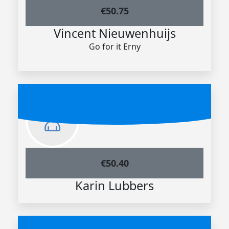
€
50.75
Vincent Nieuwenhuijs
Go for it Erny
€
50.40
Karin Lubbers