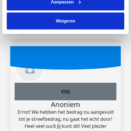
Aanpassen
€
75.75
Mam
Weigeren
Succes Ernie!
€
56
Anoniem
Ernst! We hebben het bedrag nu aangevuld
tot je streefbedrag, nu gaat het echt door!
Heel veel suc6 Jij kunt dit! Veel plezier