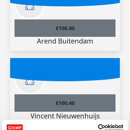
€
100.40
Arend Buitendam
€
100.40
Vincent Nieuwenhuijs
Zet m op Erny!!