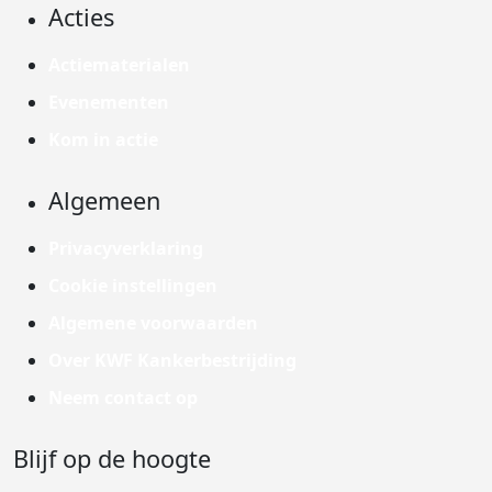
Acties
Actiematerialen
Evenementen
Kom in actie
Algemeen
Privacyverklaring
Cookie instellingen
Algemene voorwaarden
Over KWF Kankerbestrijding
Neem contact op
Blijf op de hoogte