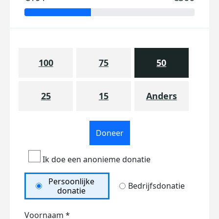
100
75
50
25
15
Anders
Doneer
Ik doe een anonieme donatie
Persoonlijke
Bedrijfsdonatie
donatie
Voornaam *