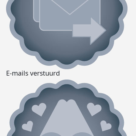
E-mails verstuurd