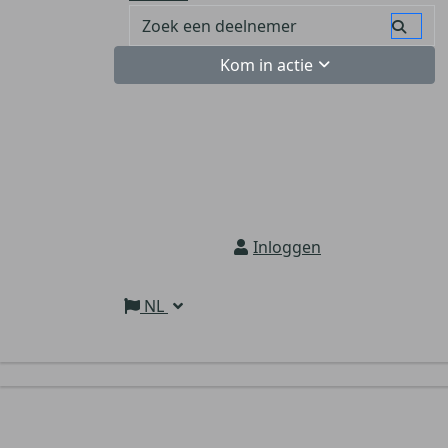
Kom in actie
Inloggen
NL