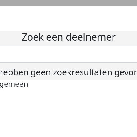
Zoek een deelnemer
hebben geen zoekresultaten gevo
lgemeen
ivacyverklaring
okie instellingen
gemene voorwaarden
er KWF Kankerbestrijding