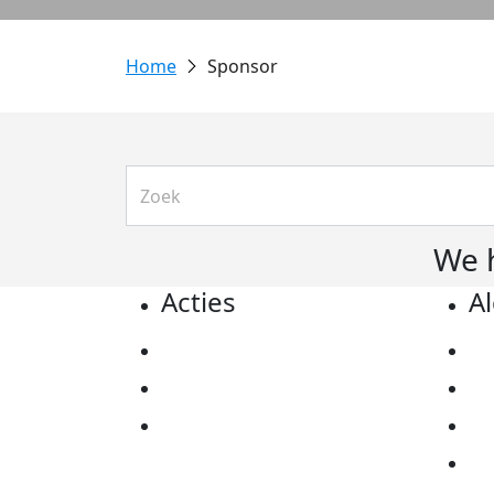
Sponsor
We 
Acties
A
Actiematerialen
Pr
Evenementen
Co
Kom in actie
Al
Ov