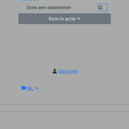
Kom in actie
Inloggen
NL