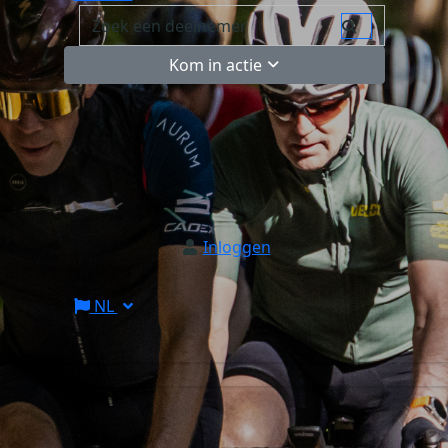
Kom in actie
Inloggen
NL