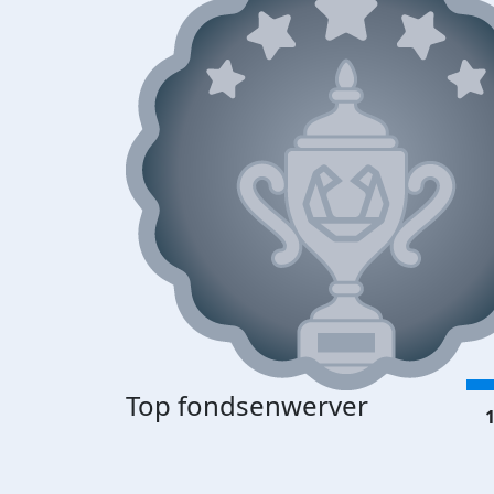
Top fondsenwerver
1