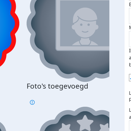
Foto's toegevoegd
€500
verd