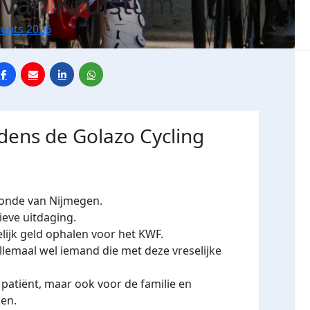
van Kruistum
vents 2026
ijdens de Golazo Cycling
Ronde van Nijmegen.
ieve uitdaging.
elijk geld ophalen voor het KWF.
llemaal wel iemand die met deze vreselijke
patiënt, maar ook voor de familie en
en.