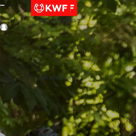
Alles over acties
Login
Evenementen
Over ons
Contact