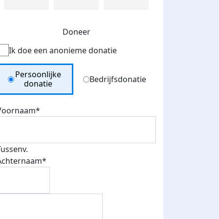
Doneer
Ik doe een anonieme donatie
Donation Type
Persoonlijke
Bedrijfsdonatie
donatie
Voornaam*
Tussenv.
Achternaam*