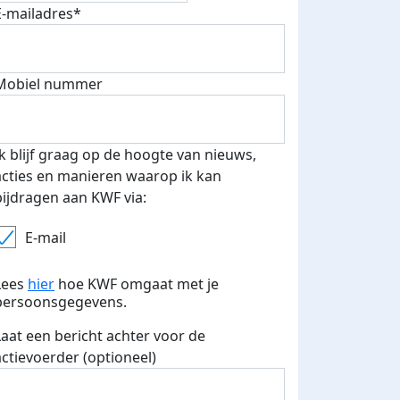
E-mailadres*
Mobiel nummer
Ik blijf graag op de hoogte van nieuws,
acties en manieren waarop ik kan
bijdragen aan KWF via:
E-mail
 euro opgehaald: t-shirt
E-mails verstuurd
iend
Lees
hier
hoe KWF omgaat met je
persoonsgegevens.
Laat een bericht achter voor de
actievoerder (optioneel)