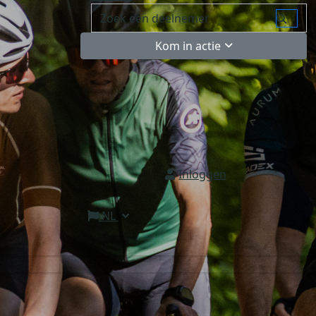
Kom in actie
Inloggen
NL