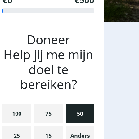
€0
€500
Doneer
Help jij me mijn
doel te
bereiken?
100
75
50
25
15
Anders