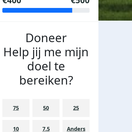
€400
€500
Doneer
Help jij me mijn
doel te
bereiken?
75
50
25
10
7.5
Anders