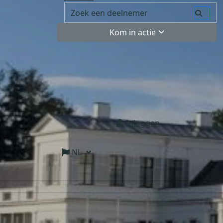
Kom in actie
Inloggen
NL