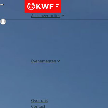
Alles over acties
Login
Evenementen
Over ons
Contact