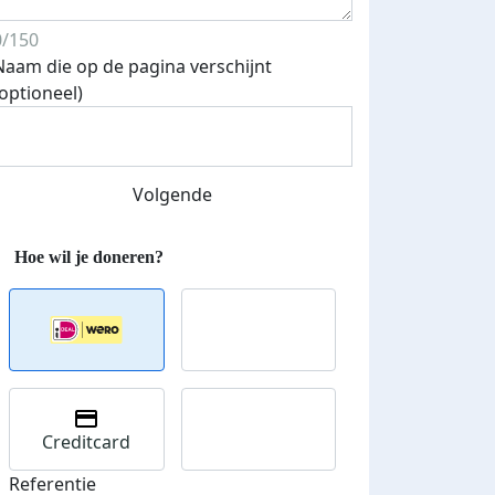
0/150
Naam die op de pagina verschijnt
(optioneel)
Streefbedrag verhoogd
Volgende
Creditcard
Referentie