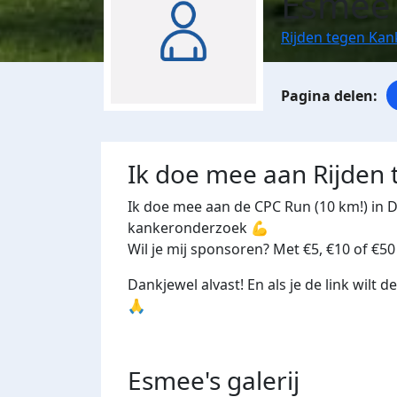
Esmee
Rijden tegen Kan
Ik doe mee aan Rijden
Ik doe mee aan de CPC Run (10 km!) in 
kankeronderzoek 💪
Wil je mij sponsoren? Met €5, €10 of €50 
Dankjewel alvast! En als je de link wilt d
🙏
Esmee's
galerij