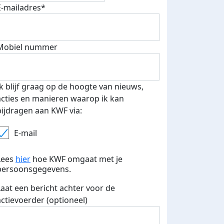
E-mailadres*
fondsenwerver
E-mails verstuurd
Mobiel nummer
Ik blijf graag op de hoogte van nieuws,
acties en manieren waarop ik kan
bijdragen aan KWF via:
E-mail
Lees
hier
hoe KWF omgaat met je
persoonsgegevens.
Laat een bericht achter voor de
actievoerder (optioneel)