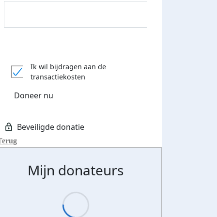
Ik wil bijdragen aan de
Donateurs bedankt
transactiekosten
Doneer nu
Terug
Mijn donateurs