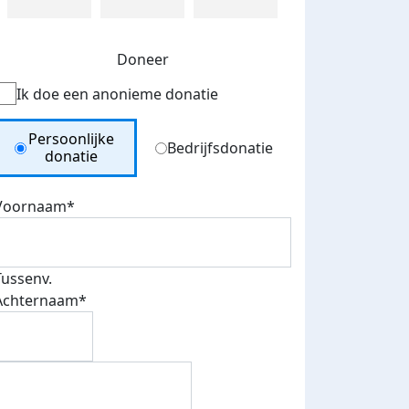
Doneer
Ik doe een anonieme donatie
Donation Type
Persoonlijke
Bedrijfsdonatie
donatie
Voornaam*
Tussenv.
Achternaam*