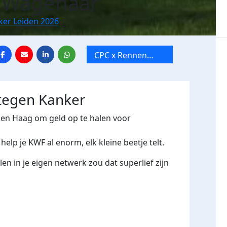
 Wagenaar
ker Leiden 2026
CPC x Rennen
tegen Kanker
Leiden
 tegen Kanker
Den Haag om geld op te halen voor
help je KWF al enorm, elk kleine beetje telt.
elen in je eigen netwerk zou dat superlief zijn