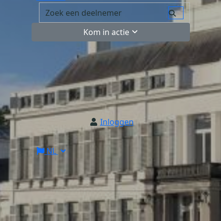
Kom in actie
Inloggen
NL