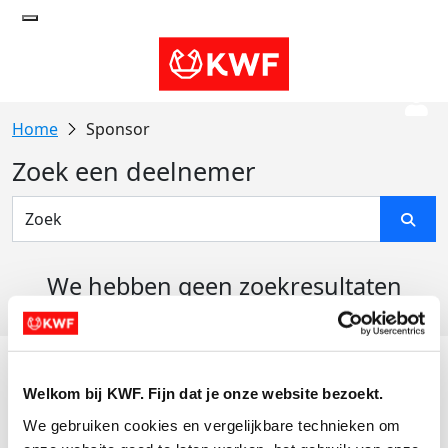
Sponsor
Zoek een deelnemer
We hebben geen zoekresultaten
gevonden
Acties
Welkom bij KWF. Fijn dat je onze website bezoekt.
Actiematerialen
We gebruiken cookies en vergelijkbare technieken om 
Evenementen