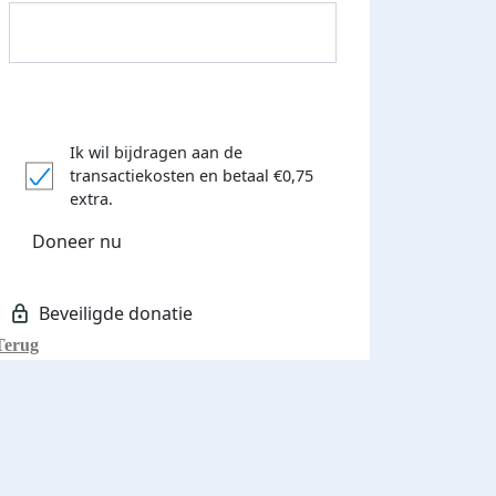
Ik wil bijdragen aan de
transactiekosten
en betaal €0,75
Donateurs bedankt
extra.
Doneer nu
Terug