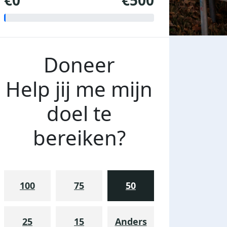
€0
€500
Doneer
Help jij me mijn
doel te
bereiken?
100
75
50
25
15
Anders