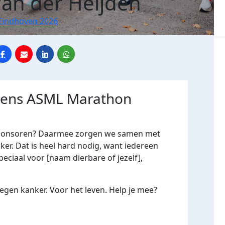
an der Heijden
Eindhoven 2026
jdens ASML Marathon
me sponsoren? Daarmee zorgen we samen met
er. Dat is heel hard nodig, want iedereen
peciaal voor [naam dierbare of jezelf],
gen kanker. Voor het leven. Help je mee?