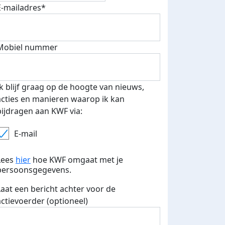
E-mailadres*
500 euro aan donaties ontvang
Mobiel nummer
E-mails verstuurd
 speciale KWF t-shirt!
Ik blijf graag op de hoogte van nieuws,
acties en manieren waarop ik kan
bijdragen aan KWF via:
E-mail
Lees
hier
hoe KWF omgaat met je
persoonsgegevens.
Laat een bericht achter voor de
actievoerder (optioneel)