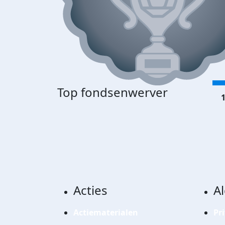
Top fondsenwerver
1
Acties
A
Actiematerialen
Pr