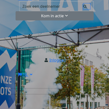
Kom in actie
Inloggen
NL