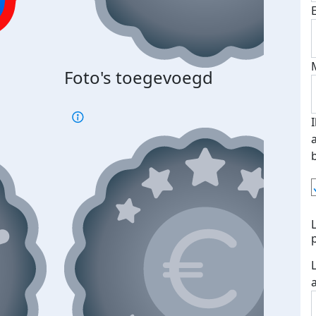
Bij 
Foto's toegevoegd
je je