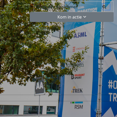
Kom in actie
Inloggen
NL