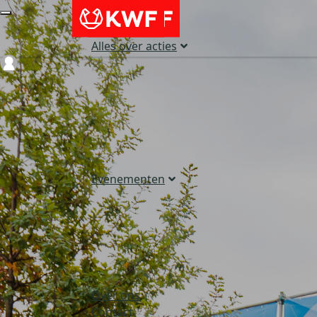
Alles over acties
Login
Evenementen
Over ons
Contact