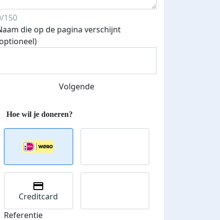
0/150
Naam die op de pagina verschijnt
(optioneel)
Streefbedrag verhoogd
Volgende
Creditcard
Referentie