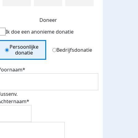
Doneer
Ik doe een anonieme donatie
Donation Type
Persoonlijke
Bedrijfsdonatie
donatie
Voornaam*
Tussenv.
Achternaam*