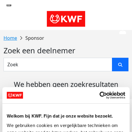
Sponsor
Zoek een deelnemer
We hebben geen zoekresultaten
gevonden
Acties
Welkom bij KWF. Fijn dat je onze website bezoekt.
Actiematerialen
We gebruiken cookies en vergelijkbare technieken om 
Evenementen