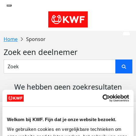
Sponsor
Zoek een deelnemer
We hebben geen zoekresultaten
gevonden
Acties
Welkom bij KWF. Fijn dat je onze website bezoekt.
Actiematerialen
We gebruiken cookies en vergelijkbare technieken om 
Evenementen