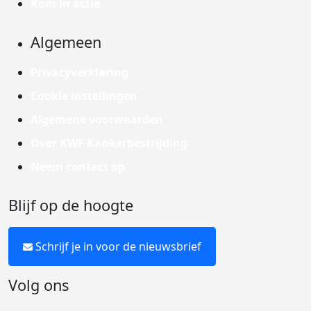
Kom in actie
Algemeen
Privacyverklaring
Cookie instellingen
Algemene voorwaarden
Over KWF Kankerbestrijding
Neem contact op
Blijf op de hoogte
Schrijf je in voor de nieuwsbrief
Volg ons