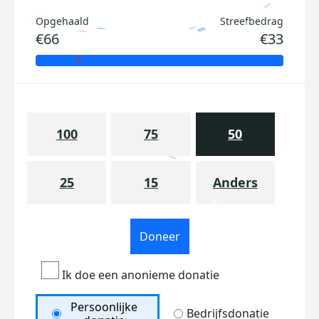
Opgehaald
Streefbedrag
€66
€33
100
75
50
25
15
Anders
Doneer
Ik doe een anonieme donatie
Persoonlijke
Bedrijfsdonatie