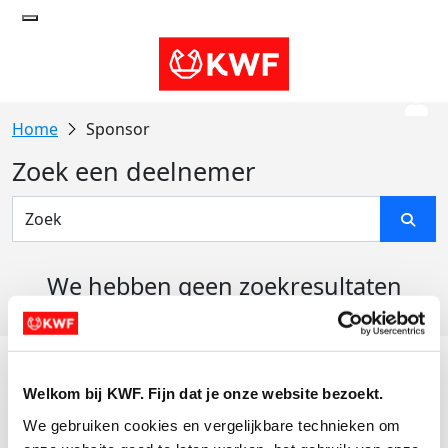
Sponsor
Zoek een deelnemer
We hebben geen zoekresultaten
gevonden
Acties
Welkom bij KWF. Fijn dat je onze website bezoekt.
Actiematerialen
We gebruiken cookies en vergelijkbare technieken om 
Evenementen