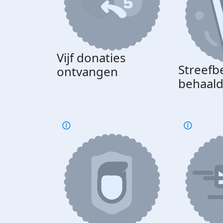
Vijf donaties
Streefb
ontvangen
behaal