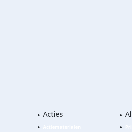
Acties
A
Actiematerialen
Pr