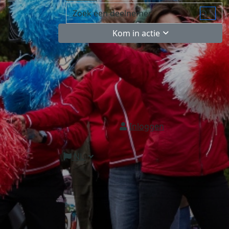
Kom in actie
Inloggen
NL