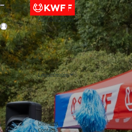
Alles over acties
Login
Evenementen
Over ons
Contact