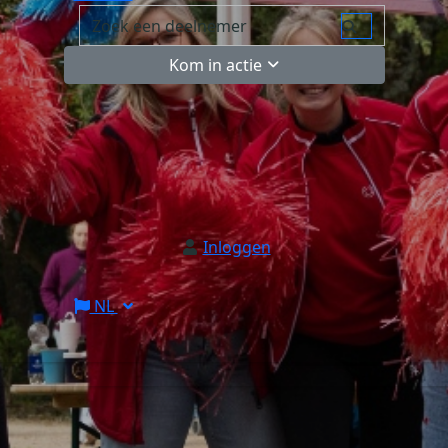
Kom in actie
Inloggen
NL