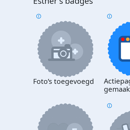
Esther's badges
Actiepa
Foto’s toegevoegd
gemaak