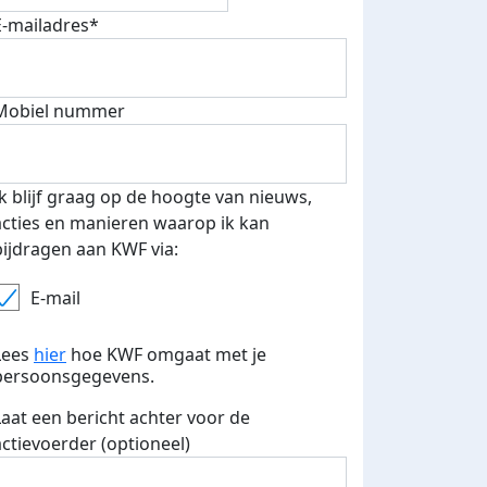
E-mailadres*
Mobiel nummer
Ik blijf graag op de hoogte van nieuws,
acties en manieren waarop ik kan
bijdragen aan KWF via:
E-mail
Lees
hier
hoe KWF omgaat met je
persoonsgegevens.
Laat een bericht achter voor de
actievoerder (optioneel)