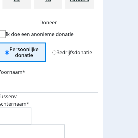
Doneer
Ik doe een anonieme donatie
Donation Type
Persoonlijke
Bedrijfsdonatie
donatie
Voornaam*
teurs
nkt
Tussenv.
Achternaam*