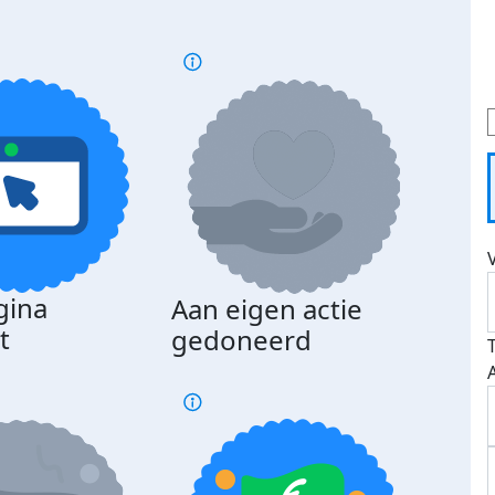
gina
Aan eigen actie
Dona
t
gedoneerd
beda