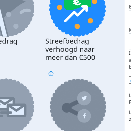
edrag
Streefbedrag
d
verhoogd naar
meer dan €500