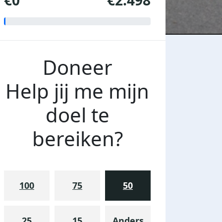
€0
€2.498
Doneer
Help jij me mijn
doel te
bereiken?
100
75
50
25
15
Anders