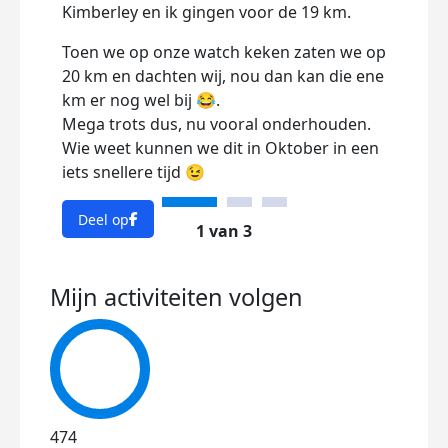
Zo tr
Kimberley en ik gingen voor de 19 km.
Zo ve
Toen we op onze watch keken zaten we op
Mijn 
20 km en dachten wij, nou dan kan die ene
gewo
km er nog wel bij 😂.
Okto
Mega trots dus, nu vooral onderhouden.
Hela
Wie weet kunnen we dit in Oktober in een
meer
iets snellere tijd 😉
erbij
Deel op
Dee
1 van 3
Mijn activiteiten volgen
474