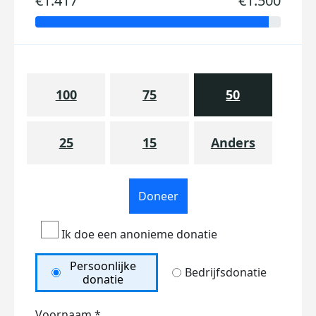
€1.417
€1.500
100
75
50
25
15
Anders
Doneer
Ik doe een anonieme donatie
Persoonlijke
Bedrijfsdonatie
donatie
Voornaam *