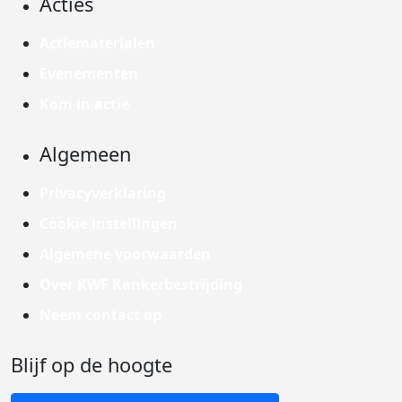
Acties
Actiematerialen
Evenementen
Kom in actie
Algemeen
Privacyverklaring
Cookie instellingen
Algemene voorwaarden
Over KWF Kankerbestrijding
Neem contact op
Blijf op de hoogte