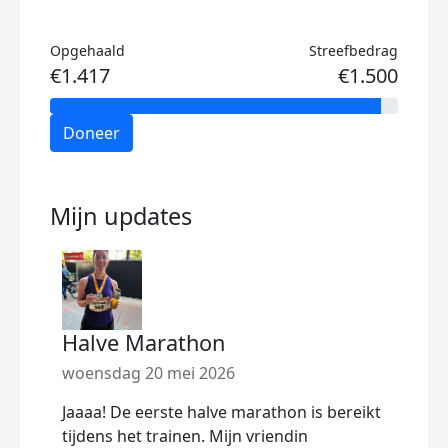
Opgehaald
Streefbedrag
€1.417
€1.500
Doneer
Mijn updates
Halve Marathon
Trot
woensdag 20 mei 2026
woen
Jaaaa! De eerste halve marathon is bereikt
Inmid
tijdens het trainen. Mijn vriendin