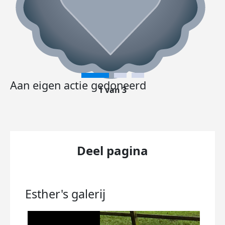
Aan eigen actie gedoneerd
1 van 3
Deel pagina
Esther's
galerij